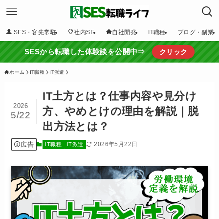
SES・客先常駐
社内SE
自社開発
IT職種
ブログ・副業
SESから転職した体験談を公開中⇒
クリック
ホーム
IT職種
IT派遣
IT土方とは？仕事内容や見分け
2026
方、やめとけの理由を解説｜脱
5/22
出方法とは？
広告
2026年5月22日
IT職種
IT派遣