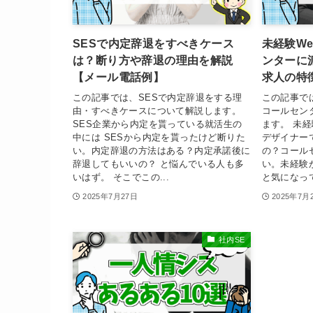
SESで内定辞退をすべきケース
未経験W
は？断り方や辞退の理由を解説
ンターに
【メール電話例】
求人の特
この記事では、SESで内定辞退をする理
この記事で
由・すべきケースについて解説します。
コールセン
SES企業から内定を貰っている就活生の
ます。 未経
中には SESから内定を貰ったけど断りた
デザイナー
い。内定辞退の方法はある？内定承諾後に
の？コール
辞退してもいいの？ と悩んでいる人も多
い。未経験
いはず。 そこでこの...
と気になって
2025年7月27日
2025年7月
社内SE