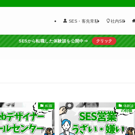
SES・客先常駐
社内SE
SESから転職した体験談を公開中⇒
クリック
転職
体験談