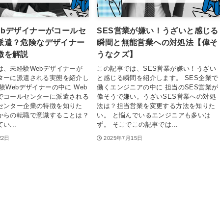
ebデザイナーがコールセ
SES営業が嫌い！うざいと感じる
派遣？危険なデザイナー
瞬間と無能営業への対処法【偉そ
徴を解説
うなクズ】
は、未経験Webデザイナーが
この記事では、SES営業が嫌い！うざい
ターに派遣される実態を紹介し
と感じる瞬間を紹介します。 SES企業で
験Webデザイナーの中に Web
働くエンジニアの中に 担当のSES営業が
でコールセンターに派遣される
偉そうで嫌い。うざいSES営業への対処
センター企業の特徴を知りた
法は？担当営業を変更する方法を知りた
からの転職で意識することは？
い。 と悩んでいるエンジニアも多いは
い...
ず。 そこでこの記事では...
22日
2025年7月15日