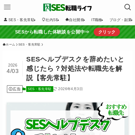
SES・客先常駐
社内SE
自社開発
IT職種
ブログ・副業
SESから転職した体験談を公開中⇒
クリック
ホーム
SES・客先常駐
SESヘルプデスクを辞めたいと
2026
感じたら？対処法や転職先を解
4/03
説【客先常駐】
広告
2026年4月3日
SES・客先常駐