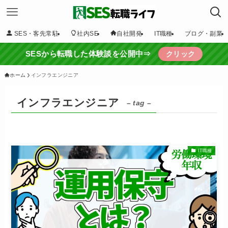
SES・客先常駐
社内SE
自社開発
IT職種
ブログ・副業
SESから転職した体験談を公開中⇒
クリック
ホーム
インフラエンジニア
インフラエンジニア
– tag –
IT職種