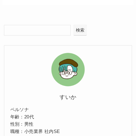
検索
すいか
ペルソナ
年齢：20代
性別：男性
職種：小売業界 社内SE