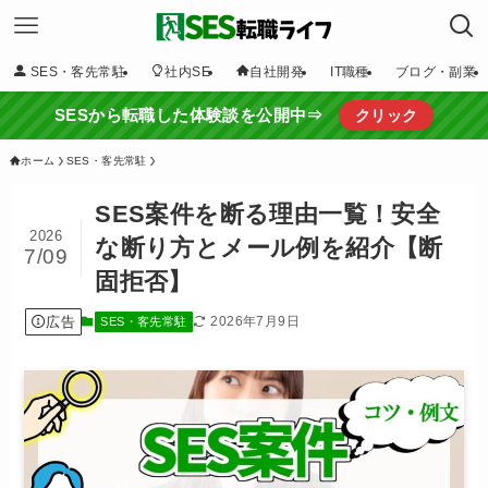
SES・客先常駐
社内SE
自社開発
IT職種
ブログ・副業
SESから転職した体験談を公開中⇒
クリック
ホーム
SES・客先常駐
SES案件を断る理由一覧！安全
2026
な断り方とメール例を紹介【断
7/09
固拒否】
広告
2026年7月9日
SES・客先常駐