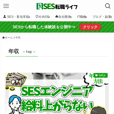
SES・客先常駐
社内SE
自社開発
IT職種
ブログ・副業
SESから転職した体験談を公開中⇒
クリック
ホーム
年収
年収
– tag –
体験談